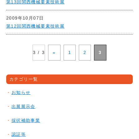
第13回関西機械要素技術展
2009年10月07日
第12回関西機械要素技術展
3 / 3
«
1
2
3
カテゴリ一覧
お知らせ
出展展示会
採択補助事業
認証等